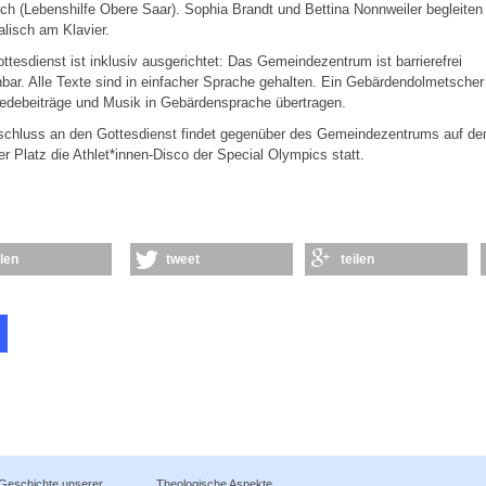
ch (Lebenshilfe Obere Saar). Sophia Brandt und Bettina Nonnweiler begleiten
lisch am Klavier.
ttesdienst ist inklusiv ausgerichtet: Das Gemeindezentrum ist barrierefrei
hbar. Alle Texte sind in einfacher Sprache gehalten. Ein Gebärdendolmetscher
edebeiträge und Musik in Gebärdensprache übertragen.
schluss an den Gottesdienst findet gegenüber des Gemeindezentrums auf d
er Platz die Athlet*innen-Disco der Special Olympics statt.
ilen
tweet
teilen
 Geschichte unserer
Theologische Aspekte