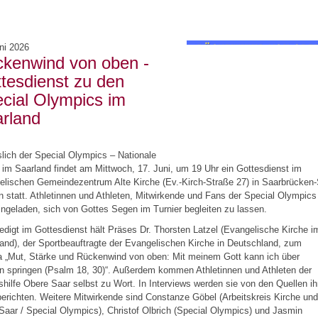
ni 2026
kenwind von oben -
tesdienst zu den
cial Olympics im
rland
lich der Special Olympics – Nationale
 im Saarland findet am Mittwoch, 17. Juni, um 19 Uhr ein Gottesdienst im
lischen Gemeindezentrum Alte Kirche (Ev.-Kirch-Straße 27) in Saarbrücken-
 statt. Athletinnen und Athleten, Mitwirkende und Fans der Special Olympics
ingeladen, sich von Gottes Segen im Turnier begleiten zu lassen.
edigt im Gottesdienst hält Präses Dr. Thorsten Latzel (Evangelische Kirche i
and), der Sportbeauftragte der Evangelischen Kirche in Deutschland, zum
 „Mut, Stärke und Rückenwind von oben: Mit meinem Gott kann ich über
n springen (Psalm 18, 30)“. Außerdem kommen Athletinnen und Athleten der
hilfe Obere Saar selbst zu Wort. In Interviews werden sie von den Quellen ih
berichten. Weitere Mitwirkende sind Constanze Göbel (Arbeitskreis Kirche und
Saar / Special Olympics), Christof Olbrich (Special Olympics) und Jasmin