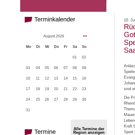
Terminkalender
10. Ju
Rüc
Got
August 2026
>>
Spe
Mo
Di
Mi
Do
Fr
Sa
So
Saa
01
02
Anläss
03
04
05
06
07
08
09
Spiele
Evange
10
11
12
13
14
15
16
Johann
sind e
17
18
19
20
21
22
23
Die Pr
24
25
26
27
28
29
30
Rheinl
Thema
31
Mauer
Lebens
Kraft 
Alle Termine der
Termine
Sport 
Region anzeigen