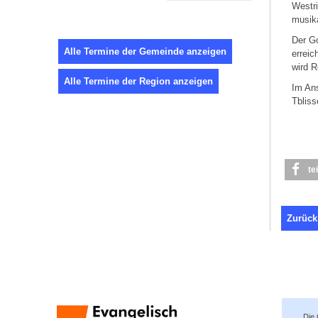
Westri
musika
Der Go
Alle Termine der Gemeinde anzeigen
erreic
wird R
Alle Termine der Region anzeigen
Im An
Tbliss
te
Zurück
Die