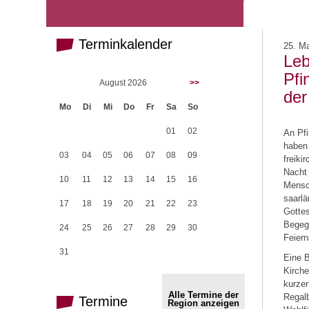
Terminkalender
25. M
Leb
Pfi
August 2026
>>
der
Mo
Di
Mi
Do
Fr
Sa
So
01
02
An Pfi
haben 
03
04
05
06
07
08
09
freiki
Nacht 
10
11
12
13
14
15
16
Mensc
saarlä
17
18
19
20
21
22
23
Gotte
Begegn
24
25
26
27
28
29
30
Feiern
31
Eine B
Kirche
kurzer
Alle Termine der
Regalb
Termine
Region anzeigen