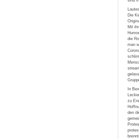
sind I
Lautes
Die Ki
Origin
Mit i
Humor
die Ro
man we
Coron
schlim
Mensc
strea
gelass
Gruppe
In Bex
Lecker
zu En
Hoffn
den ö
gemein
Protes
protes
brennt