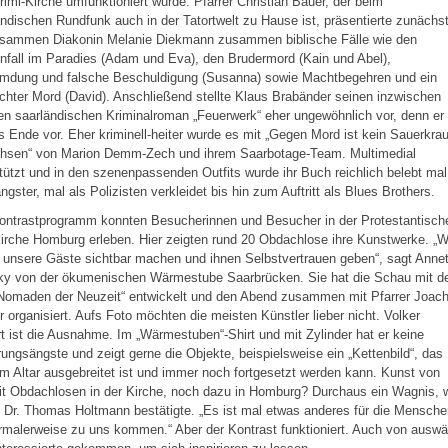
rimi-Kirche umfunktioniert wurde. Pfarrer Christian Bauer, der beim
ndischen Rundfunk auch in der Tatortwelt zu Hause ist, präsentierte zunächs
usammen Diakonin Melanie Diekmann zusammen biblische Fälle wie den
fall im Paradies (Adam und Eva), den Brudermord (Kain und Abel),
umdung und falsche Beschuldigung (Susanna) sowie Machtbegehren und ein
chter Mord (David). Anschließend stellte Klaus Brabänder seinen inzwischen
en saarländischen Kriminalroman „Feuerwerk“ eher ungewöhnlich vor, denn er
s Ende vor. Eher kriminell-heiter wurde es mit „Gegen Mord ist kein Sauerkrau
hsen“ von Marion Demm-Zech und ihrem Saarbotage-Team. Multimedial
tützt und in den szenenpassenden Outfits wurde ihr Buch reichlich belebt mal
ngster, mal als Polizisten verkleidet bis hin zum Auftritt als Blues Brothers.
ontrastprogramm konnten Besucherinnen und Besucher in der Protestantisch
irche Homburg erleben. Hier zeigten rund 20 Obdachlose ihre Kunstwerke. „W
 unsere Gäste sichtbar machen und ihnen Selbstvertrauen geben“, sagt Annet
sky von der ökumenischen Wärmestube Saarbrücken. Sie hat die Schau mit 
 „Nomaden der Neuzeit“ entwickelt und den Abend zusammen mit Pfarrer Joac
 organisiert. Aufs Foto möchten die meisten Künstler lieber nicht. Volker
t ist die Ausnahme. Im „Wärmestuben“-Shirt und mit Zylinder hat er keine
ungsängste und zeigt gerne die Objekte, beispielsweise ein „Kettenbild“, das
m Altar ausgebreitet ist und immer noch fortgesetzt werden kann. Kunst von
t Obdachlosen in der Kirche, noch dazu in Homburg? Durchaus ein Wagnis, 
Dr. Thomas Holtmann bestätigte. „Es ist mal etwas anderes für die Mensche
rmalerweise zu uns kommen.“ Aber der Kontrast funktioniert. Auch von auswä