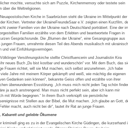
licher mochte, versuchte sich am Puzzle, Kirchenmemory oder testete sein
 über die Weltreligionen.
 Neuapostolischen Kirche in Saarbrücken steht die Ukraine im Mittelpunkt der
der Kirchen. Vertreter der UkraineFreundeSaar e.V. zeigten einen Kurzfilm, d
ucht zweier Familien von der Ukraine nach Deutschland porträtiert. Eine der i
orgestellten Familien erzählte von dem Erlebten und beantwortete Fragen in
 kurzen Gesprächsrunde. Die „Blumen der Ukraine“, eine Gesangsgruppe aus
 jungen Frauen, umrahmte diesen Teil des Abends musikalisch mit ukrainisc
n und viel Einfühlungsvermögen.
 Völklinger Versöhnungskirche stellte Christfluencerin und Journalistin Kira
ihr neues Buch „Du bist kostbar und wunderschön“ vor. Mit dem Buch, das si
ge Frauen richtet, will sie Mut machen, sich selbst anzunehmen. „Ich habe
 viele Jahre mit meinem Körper gekämpft und weiß, wie mächtig die eigenen
ven Gedanken sein können", bekannte Geiss offen und erzählte von ihrer
chen überwundenen Essstörung. „Ich muss mich nicht jeden Tag schön finde
re ja auch anstrengend. Man muss nicht perfekt sein, aber ich kann mir
h mit Würde begegnen.“ In ihrem Buch verknüpft sie persönliche
ereignisse mit Stellen aus der Bibel, die Mut machen. „Ich glaube an Gott, d
Fehler macht, auch nicht bei dir“, lautet ihr Rat an junge Frauen.
, Kabarett und gelebte Ökumene
 kriminell ging es zu in der Evangelischen Kirche Güdingen, die kurzerhand 