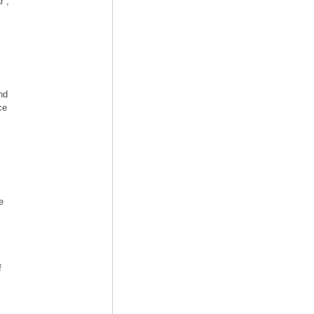
r“,
nd
ce
e
s
f