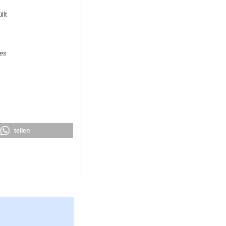
llt
des
teilen