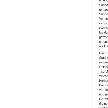
eine K
Saarlä
mit z
Sünden
Verle
vertus
zwölft
las da
gewac
unters
als Ga
Das K
Stadtk
wollen
Orlin
Titel
Wörner
Herber
Berühr
vor de
und mi
Dekan 
die no