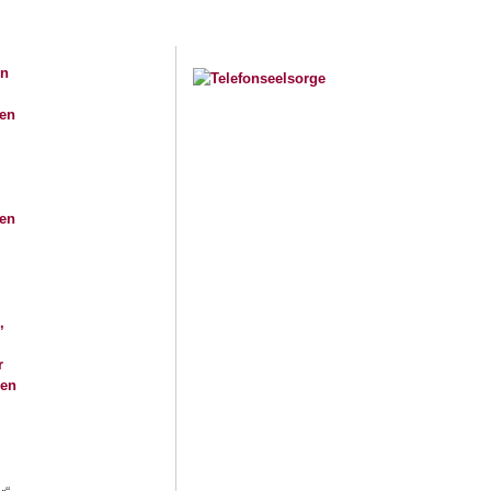
en
r
gen