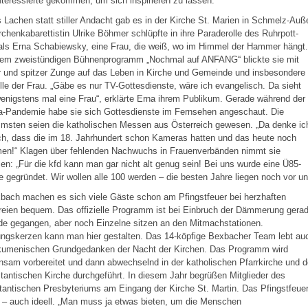
nteressierte gekommen, um sich inspirieren zu lassen.
 Lachen statt stiller Andacht gab es in der Kirche St. Marien in Schmelz-Auß
rchenkabarettistin Ulrike Böhmer schlüpfte in ihre Paraderolle des Ruhrpott-
als Erna Schabiewsky, eine Frau, die weiß, wo im Himmel der Hammer hängt.
hrem zweistündigen Bühnenprogramm „Nochmal auf ANFANG“ blickte sie mit
 und spitzer Zunge auf das Leben in Kirche und Gemeinde und insbesondere
lle der Frau. „Gäbe es nur TV-Gottesdienste, wäre ich evangelisch. Da sieht
nigstens mal eine Frau“, erklärte Erna ihrem Publikum. Gerade während der
a-Pandemie habe sie sich Gottesdienste im Fernsehen angeschaut. Die
msten seien die katholischen Messen aus Österreich gewesen. „Da denke ic
h, dass die im 18. Jahrhundert schon Kameras hatten und das heute noch
men!“ Klagen über fehlenden Nachwuchs in Frauenverbänden nimmt sie
en: „Für die kfd kann man gar nicht alt genug sein! Bei uns wurde eine Ü85-
 gegründet. Wir wollen alle 100 werden – die besten Jahre liegen noch vor un
bach machen es sich viele Gäste schon am Pfingstfeuer bei herzhaften
eien bequem. Das offizielle Programm ist bei Einbruch der Dämmerung gera
de gegangen, aber noch Einzelne sitzen an den Mitmachstationen.
ungskerzen kann man hier gestalten. Das 14-köpfige Bexbacher Team lebt au
kumenischen Grundgedanken der Nacht der Kirchen. Das Programm wird
sam vorbereitet und dann abwechselnd in der katholischen Pfarrkirche und d
tantischen Kirche durchgeführt. In diesem Jahr begrüßen Mitglieder des
tantischen Presbyteriums am Eingang der Kirche St. Martin. Das Pfingstfeue
 – auch ideell. „Man muss ja etwas bieten, um die Menschen