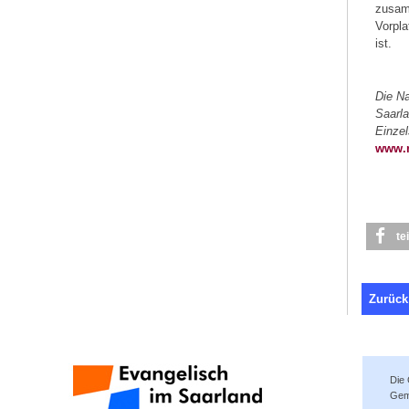
zusam
Vorpla
ist.
Die Na
Saarl
Einze
www.n
te
Zurück
Die
Gem