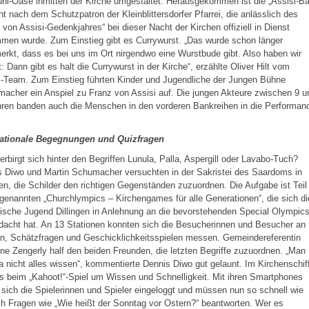
hl-Oase inmitten der Kirche umgestaltet. Herausgekommen ist die „Assisi-Ba
t nach dem Schutzpatron der Kleinblittersdorfer Pfarrei, die anlässlich des
 von Assisi-Gedenkjahres“ bei dieser Nacht der Kirchen offiziell in Dienst
men wurde. Zum Einstieg gibt es Currywurst. „Das wurde schon länger
rkt, dass es bei uns im Ort nirgendwo eine Wurstbude gibt. Also haben wir
: Dann gibt es halt die Currywurst in der Kirche“, erzählte Oliver Hilt vom
i-Team. Zum Einstieg führten Kinder und Jugendliche der Jungen Bühne
acher ein Anspiel zu Franz von Assisi auf. Die jungen Akteure zwischen 9 u
hren banden auch die Menschen in den vorderen Bankreihen in die Performan
nationale Begegnungen und Quizfragen
rbirgt sich hinter den Begriffen Lunula, Palla, Aspergill oder Lavabo-Tuch?
s Diwo und Martin Schumacher versuchten in der Sakristei des Saardoms in
gen, die Schilder den richtigen Gegenständen zuzuordnen. Die Aufgabe ist Teil
genannten „Churchlympics – Kirchengames für alle Generationen“, die sich di
ische Jugend Dillingen in Anlehnung an die bevorstehenden Special Olympic
acht hat. An 13 Stationen konnten sich die Besucherinnen und Besucher an
n, Schätzfragen und Geschicklichkeitsspielen messen. Gemeindereferentin
e Zengerly half den beiden Freunden, die letzten Begriffe zuzuordnen. „Man
a nicht alles wissen“, kommentierte Dennis Diwo gut gelaunt. Im Kirchenschif
s beim „Kahoot!“-Spiel um Wissen und Schnelligkeit. Mit ihren Smartphones
sich die Spielerinnen und Spieler eingeloggt und müssen nun so schnell wie
h Fragen wie „Wie heißt der Sonntag vor Ostern?“ beantworten. Wer es