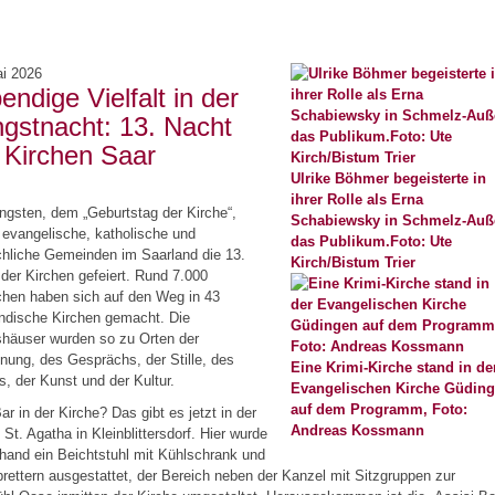
ai 2026
endige Vielfalt in der
ngstnacht: 13. Nacht
 Kirchen Saar
Ulrike Böhmer begeisterte in
ihrer Rolle als Erna
ngsten, dem „Geburtstag der Kirche“,
Schabiewsky in Schmelz-Auß
evangelische, katholische und
das Publikum.Foto: Ute
rchliche Gemeinden im Saarland die 13.
Kirch/Bistum Trier
der Kirchen gefeiert. Rund 7.000
hen haben sich auf den Weg in 43
ndische Kirchen gemacht. Die
shäuser wurden so zu Orten der
ung, des Gesprächs, der Stille, des
Eine Krimi-Kirche stand in de
s, der Kunst und der Kultur.
Evangelischen Kirche Güdin
auf dem Programm, Foto:
ar in der Kirche? Das gibt es jetzt in der
Andreas Kossmann
 St. Agatha in Kleinblittersdorf. Hier wurde
hand ein Beichtstuhl mit Kühlschrank und
rettern ausgestattet, der Bereich neben der Kanzel mit Sitzgruppen zur