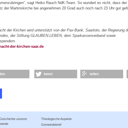
menzubringen“, sagt Heiko Rauch NdK-Team. So wundert es nicht, dass der
tz der Martinskirche bei angenehmen 20 Grad auch noch nach 23 Uhr gut gefü
cht der Kirchen wird unterstützt von der Pax-Bank, Saartoto, der Regierung 
andes, der Stiftung GLAUBEN.LEBEN, dem Sparkassenverband sowie
lspendern.
acht-der-kirchen-saar.de
ilen
tweet
teilen
 Geschichte unserer
Theologische Aspekte
einde
Gemeindebrief