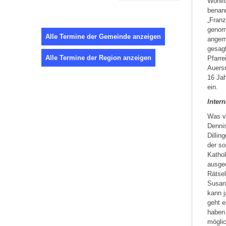
Wohlfü
benann
„Franz
genom
Alle Termine der Gemeinde anzeigen
angeme
gesagt
Alle Termine der Region anzeigen
Pfarre
Auersm
16 Ja
ein.
Inter
Was ve
Denni
Dillin
der so
Kathol
ausged
Rätsel
Susann
kann j
geht e
haben 
möglic