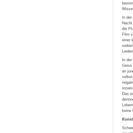
besinn
Wissen
In der
Nacht 
die Fl
Film v
einer
sieben
Lieder
In der
Geiss 
an jun
selbst
negati
inzwis
Das wä
dennoc
Lebens
keine 
Kunst
Schwer